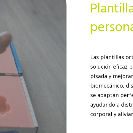
Plantil
persona
Las plantillas o
solución eficaz 
pisada y mejorar 
biomecánico, di
se adaptan perf
ayudando a distr
corporal y aliviar