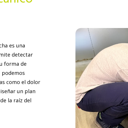
rcha es una
mite detectar
tu forma de
a, podemos
mas como el dolor
 diseñar un plan
e la raíz del