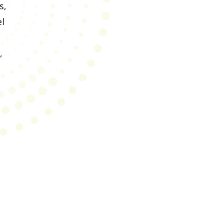
s,
el
,