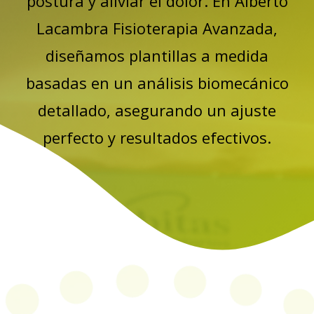
postura y aliviar el dolor. En Alberto
Lacambra Fisioterapia Avanzada,
diseñamos plantillas a medida
basadas en un análisis biomecánico
detallado, asegurando un ajuste
perfecto y resultados efectivos.